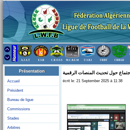
A.J.A.T
E.S.B
C.R O.S.S
M.C.B.E.M
U.S.B.I
URBT
CRBAD
Présentation
écrit le: 21 September 2025 à 11:38
Accueil
Président
Bureau de ligue
Commissions
Stades
Arbitres