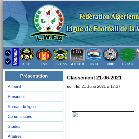
A.J.A.T
E.S.B
C.R O.S.S
M.C.B.E.M
U.S.B.I
URBT
CRBAD
Présentation
Classement 21-06-2021
écrit le: 21 June 2021 à 17:37
Accueil
Président
Bureau de ligue
Commissions
Stades
Arbitres