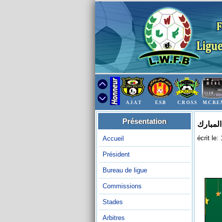
A.J.A.T
E.S.B
C.R O.S.S
M.C.B.E
Présentation
المبارك
écrit le
Accueil
Président
Bureau de ligue
Commissions
Stades
Arbitres