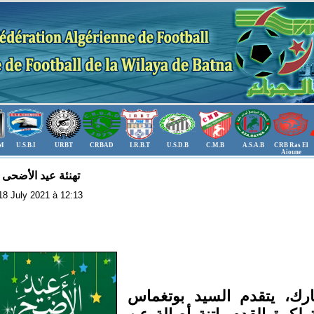
.M
U.S.B.I
URBT
CRBAD
I.R.B.T
U.S.D.B
C.M.B
A.S.A.B
CRB Ras El
Aioune
تهنئة عيد الأضحى 
: 18 July 2021 à 12:13
ارك، يتقدم السيد بوتغماس