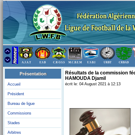
A.J.A.T
E.S.B
C.R O.S.S
M.C.B.E.M
U.S.B.I
URBT
CRBAD
Résultats de la commission féd
Présentation
HAMOUDA Djamil‎
écrit le: 04 August 2021 à 12:13
Accueil
Président
Bureau de ligue
Commissions
Stades
Arbitres