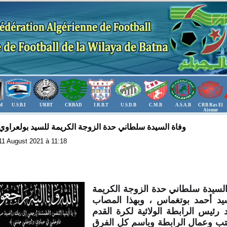
.M
U.S.B.I
URBT
CRBAD
I.R.B.T
U.S.D.B
C.M.B
A.S.A.B
CRB Ras El
Aioune
وفاة السيدة سلطاني حدة الزوجة الكريمة للسيد بولعراو
: 11 August 2021 à 11:18
ة السيدة سلطاني حدة الزوجة الكريمة
يد أحمد بوتغماس ، وبهذا المصاب
رئيس الرابطة الولائية لكرة القدم
كتب وعمال الرابطة وباسم كل الفرق