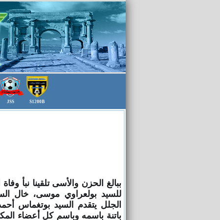
JSS
S1200B
ببالغ الحزن والأسى تلقينا نبأ وفا
للسيد بولعراوي موسى، خال الس
الجلل يتقدم السيد بوتغماس أحمد 
باتنة ‏باسمه وباسم كل أعضاء الم