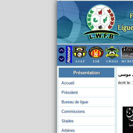
A.J.A.T
E.S.B
C.R O.S.S
M.C.B.E
Présentation
ي موسى
écrit le
Accueil
Président
Bureau de ligue
Commissions
Stades
Arbitres