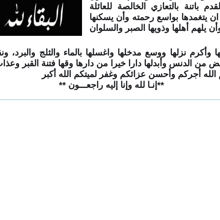
قدم باتنة ‏بالتعازي الخالصة للعائلة
ان يتغمدها بواسع رحمته وأن يسكنها
ا وأكرم نزلها ووسع مدخلها واغسلها بالماء والثلج والبرد، ون
يض من الدنس وأبدلها دارا خيرا من دارها وقها فتنة القبر وعذاب ا
لله أجركم وأحسن عزائكم وغفر لميتكم الله أكبر
‎ **‎إنـا لله وإنا إليه راجعـــون ‏‎**‎