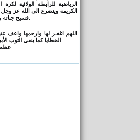
الرياضية للرابطة الولائية لكرة ال
الكريمة ويتضرع الى الله عز وجل 
فسيح جناته ‏وأن يلهم أهلها وذويها الصبر والسلوان.
اللهم اغفـر لها وارحمها واعف عنه
‏الخطايا كما ينقى الثوب الأب
عظم ا