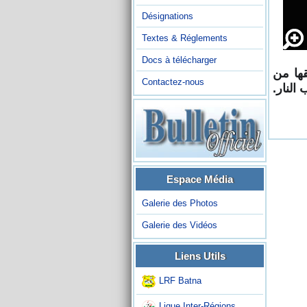
Désignations
Textes & Réglements
Docs à télécharger
قها من
Contactez-nous
لنار.‏
Espace Média
Galerie des Photos
Galerie des Vidéos
Liens Utils
LRF Batna
Ligue Inter-Régions