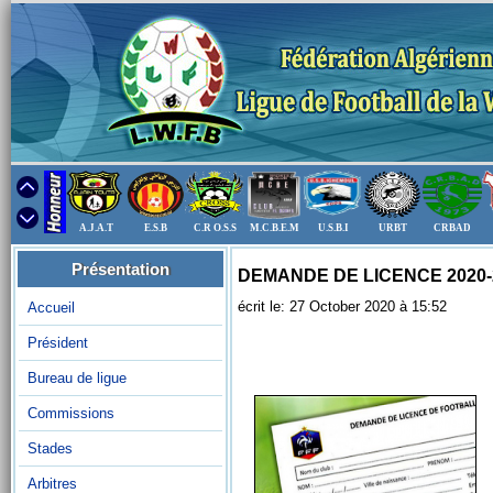
A.J.A.T
E.S.B
C.R O.S.S
M.C.B.E.M
U.S.B.I
URBT
CRBAD
Présentation
DEMANDE DE LICENCE 2020-
écrit le: 27 October 2020 à 15:52
Accueil
Président
Bureau de ligue
Commissions
Stades
Arbitres