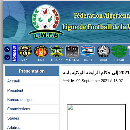
A.J.A.T
E.S.B
C.R O.S.S
M.C.B.E.M
U.S.B.I
URBT
CRBAD
Présentation
écrit le: 09 September 2021 à 15:07
Accueil
Président
Bureau de ligue
Commissions
Stades
Arbitres