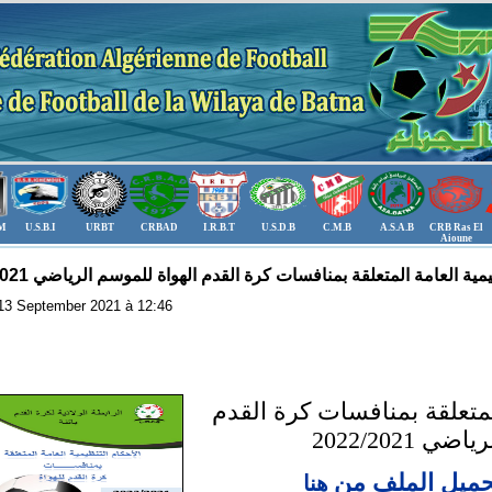
.M
U.S.B.I
URBT
CRBAD
I.R.B.T
U.S.D.B
C.M.B
A.S.A.B
CRB Ras El
Aioune
مية العامة المتعلقة بمنافسات كرة القدم الهواة للموسم الرياضي 2022/2021
: 13 September 2021 à 12:46
المتعلقة بمنافسات كرة القدم
 2022/2021
تحميل الملف
من
هنا