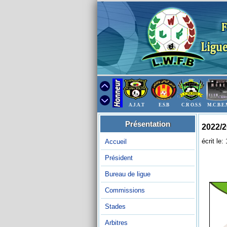
A.J.A.T
E.S.B
C.R O.S.S
M.C.B.E
Présentation
écrit le
Accueil
Président
Bureau de ligue
Commissions
Stades
Arbitres