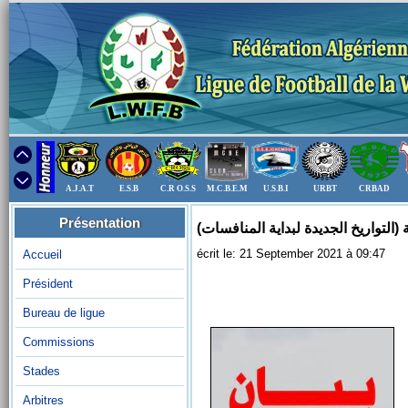
A.J.A.T
E.S.B
C.R O.S.S
M.C.B.E.M
U.S.B.I
URBT
CRBAD
Présentation
écrit le: 21 September 2021 à 09:47
Accueil
Président
Bureau de ligue
Commissions
Stades
Arbitres