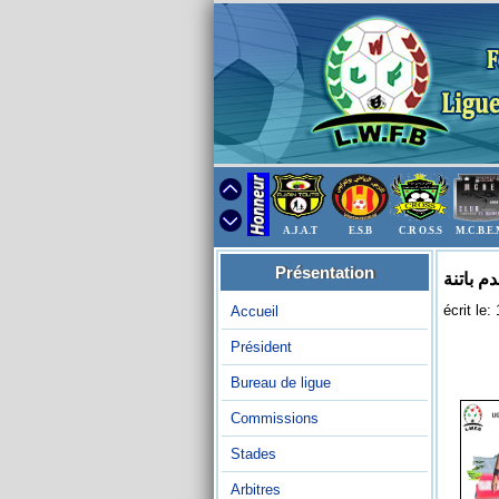
A.J.A.T
E.S.B
C.R O.S.S
M.C.B.E
Présentation
écrit le
Accueil
Président
Bureau de ligue
Commissions
Stades
Arbitres