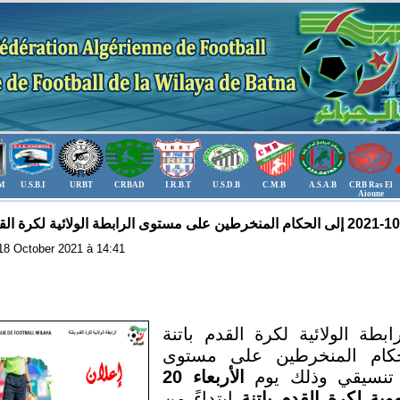
.M
U.S.B.I
URBT
CRBAD
I.R.B.T
U.S.D.B
C.M.B
A.S.A.B
CRB Ras El
Aioune
: 18 October 2021 à 14:41
بطة الولائية لكرة القدم باتنة
كام المنخرطين على مستوى
 تنسيقي وذلك يوم
الأربعاء 20
وية لكرة القدم باتنة
ابتداءً من