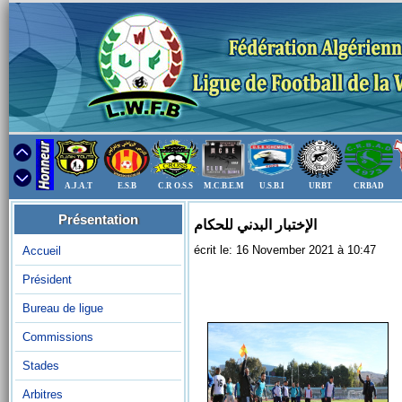
A.J.A.T
E.S.B
C.R O.S.S
M.C.B.E.M
U.S.B.I
URBT
CRBAD
Présentation
الإختبار البدني للحكام
écrit le: 16 November 2021 à 10:47
Accueil
Président
Bureau de ligue
Commissions
Stades
Arbitres