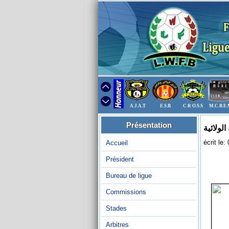
A.J.A.T
E.S.B
C.R O.S.S
M.C.B.E
Présentation
écrit le
Accueil
Président
Bureau de ligue
Commissions
Stades
Arbitres