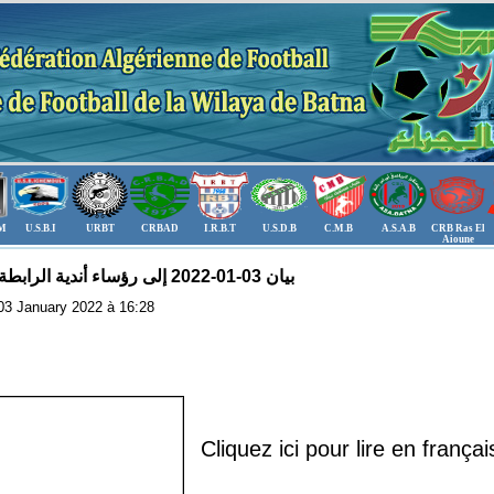
.M
U.S.B.I
URBT
CRBAD
I.R.B.T
U.S.D.B
C.M.B
A.S.A.B
CRB Ras El
Aioune
بيان 03-01-2022 إلى رؤساء أندية الرابطة الولائية
: 03 January 2022 à 16:28
Cliquez ici pour lire en français..