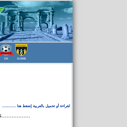
JSS
S1200B
لقراءة أو
تحميل بالعربية إضغط هنا ............
...............