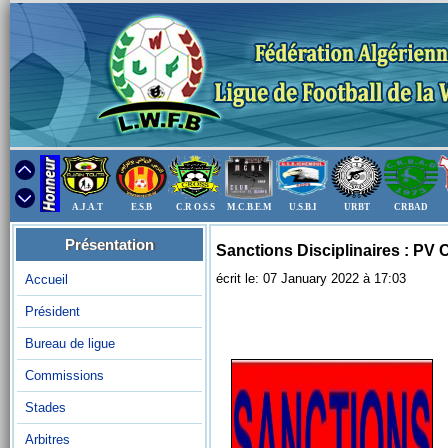
A.J.A.T
E.S.B
C.R O.S.S
M.C.B.E.M
U.S.B.I
URBT
CRBAD
Présentation
Sanctions Disciplinaires : PV
écrit le: 07 January 2022 à 17:03
Accueil
Président
Bureau de ligue
Commissions
Stades
Arbitres