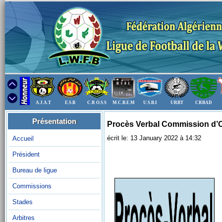
A.J.A.T
E.S.B
C.R O.S.S
M.C.B.E.M
U.S.B.I
URBT
CRBAD
Présentation
Procès Verbal Commission d’O
écrit le: 13 January 2022 à 14:32
Accueil
Président
Bureau de ligue
Commissions
Stades
Arbitres