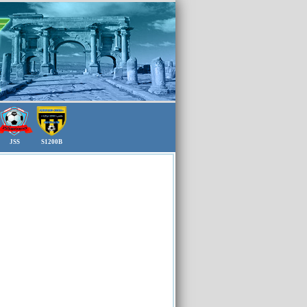
JSS
S1200B