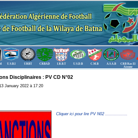
.M
U.S.B.I
URBT
CRBAD
I.R.B.T
U.S.D.B
C.M.B
A.S.A.B
CRB Ras El
Aioune
ons Disciplinaires : PV CD N°02
: 13 January 2022 à 17:20
Cliquer ici pour lire PV N02
.................
.