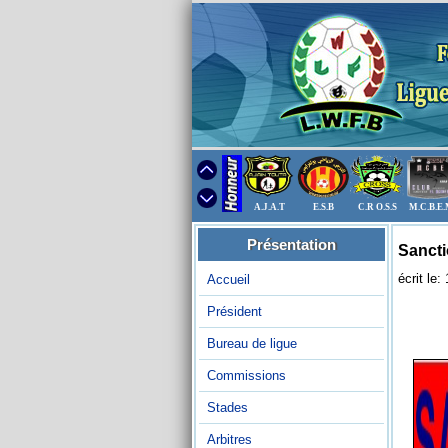
A.J.A.T
E.S.B
C.R O.S.S
M.C.B.E
Présentation
Sancti
écrit le
Accueil
Président
Bureau de ligue
Commissions
Stades
Arbitres