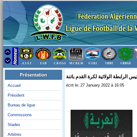
A.J.A.T
E.S.B
C.R O.S.S
M.C.B.E.M
U.S.B.I
URBT
CRBAD
Présentation
س الرابطة الولائية لكرة القدم باتنة
écrit le: 27 January 2022 à 16:05
Accueil
Président
Bureau de ligue
Commissions
Stades
Arbitres