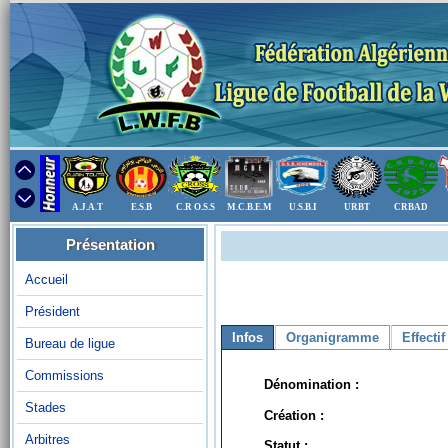
A.J.A.T
E.S.B
C.R O.S.S
M.C.B.E.M
U.S.B.I
URBT
CRBAD
Présentation
Accueil
Président
Infos
Organigramme
Effectif
Bureau de ligue
Commissions
Dénomination :
Stades
Création :
Arbitres
Statut :