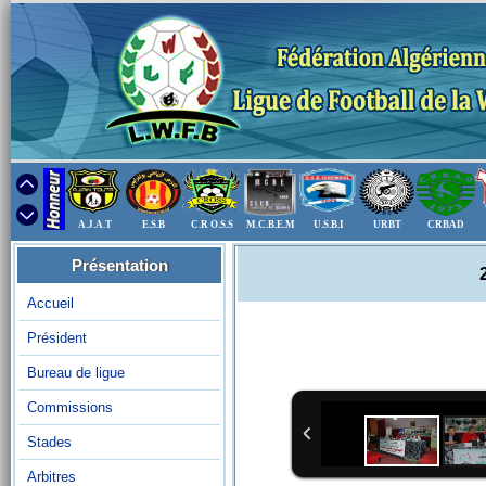
A.J.A.T
E.S.B
C.R O.S.S
M.C.B.E.M
U.S.B.I
URBT
CRBAD
Présentation
Accueil
Président
Bureau de ligue
Commissions
Stades
Arbitres