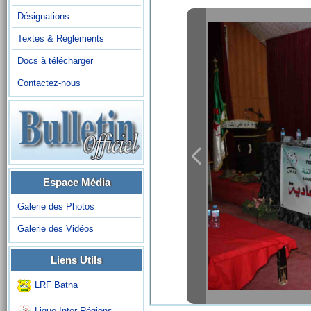
Désignations
Textes & Réglements
Docs à télécharger
Contactez-nous
Espace Média
Galerie des Photos
Galerie des Vidéos
Liens Utils
LRF Batna
Ligue Inter-Régions