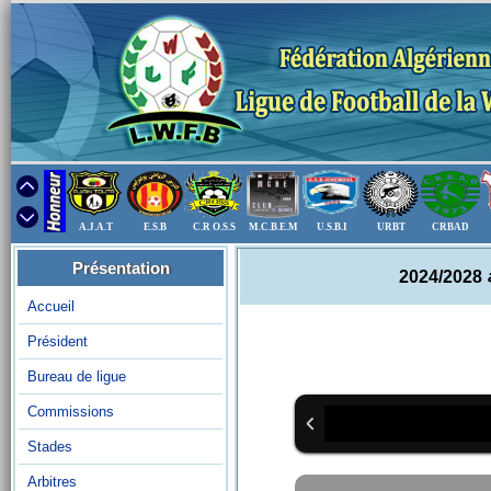
A.J.A.T
E.S.B
C.R O.S.S
M.C.B.E.M
U.S.B.I
URBT
CRBAD
Présentation
2
Accueil
Président
Bureau de ligue
Commissions
Stades
Arbitres