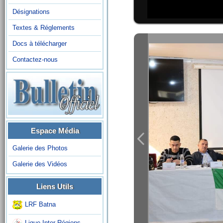
Désignations
Textes & Réglements
Docs à télécharger
Contactez-nous
Espace Média
Galerie des Photos
Galerie des Vidéos
Liens Utils
LRF Batna
Ligue Inter-Régions