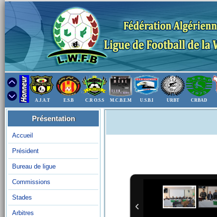
A.J.A.T
E.S.B
C.R O.S.S
M.C.B.E.M
U.S.B.I
URBT
CRBAD
Présentation
Accueil
Président
Bureau de ligue
Commissions
Stades
Arbitres