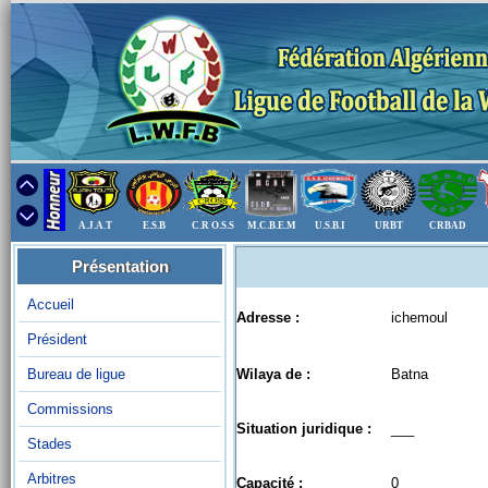
A.J.A.T
E.S.B
C.R O.S.S
M.C.B.E.M
U.S.B.I
URBT
CRBAD
Présentation
Accueil
Adresse :
ichemoul
Président
Bureau de ligue
Wilaya de :
Batna
Commissions
Situation juridique :
___
Stades
Arbitres
Capacité :
0