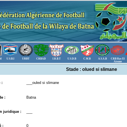
.M
U.S.B.I
URBT
CRBAD
I.R.B.T
U.S.D.B
C.M.B
A.S.A.B
CRB Ras El
Aioune
Stade : olued si slimane
 :
___ouled si slimane
e :
Batna
n juridique :
___
 :
0