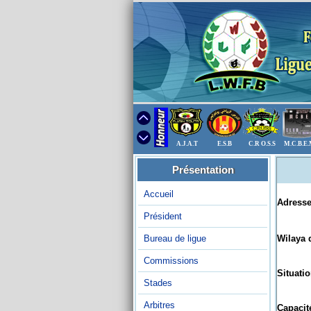
A.J.A.T
E.S.B
C.R O.S.S
M.C.B.E
Présentation
Accueil
Adresse
Président
Bureau de ligue
Wilaya d
Commissions
Situatio
Stades
Arbitres
Capacité