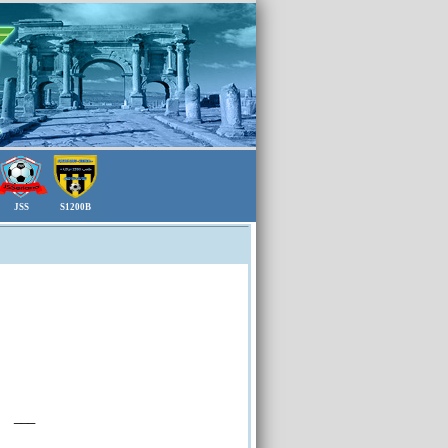
JSS
S1200B
___