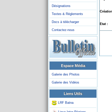
Désignations
Création
Textes & Réglements
Docs à télécharger
Etat :
Contactez-nous
Espace Média
Galerie des Photos
Galerie des Vidéos
Liens Utils
LRF Batna
Ligue Inter-Régions