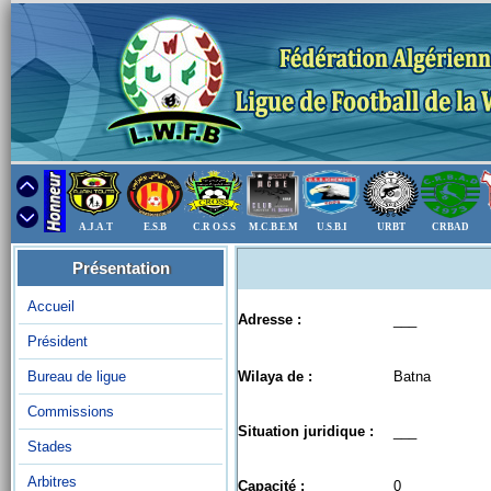
A.J.A.T
E.S.B
C.R O.S.S
M.C.B.E.M
U.S.B.I
URBT
CRBAD
Présentation
Accueil
Adresse :
___
Président
Bureau de ligue
Wilaya de :
Batna
Commissions
Situation juridique :
___
Stades
Arbitres
Capacité :
0