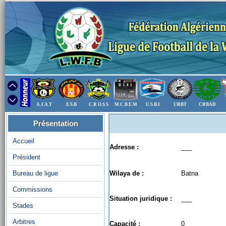
A.J.A.T
E.S.B
C.R O.S.S
M.C.B.E.M
U.S.B.I
URBT
CRBAD
Présentation
Accueil
Adresse :
___
Président
Bureau de ligue
Wilaya de :
Batna
Commissions
Situation juridique :
___
Stades
Arbitres
Capacité :
0