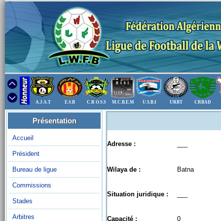
A.J.A.T
E.S.B
C.R O.S.S
M.C.B.E.M
U.S.B.I
URBT
CRBAD
Présentation
Accueil
Adresse :
___
Président
Bureau de ligue
Wilaya de :
Batna
Commissions
Situation juridique :
___
Stades
Arbitres
Capacité :
0