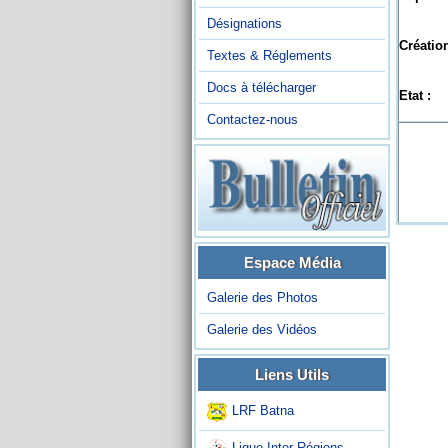
Désignations
Création
Textes & Réglements
Docs à télécharger
Etat :
Contactez-nous
Espace Média
Galerie des Photos
Galerie des Vidéos
Liens Utils
LRF Batna
Ligue Inter-Régions