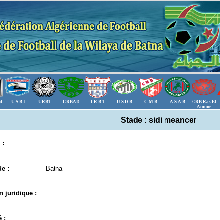
.M
U.S.B.I
URBT
CRBAD
I.R.B.T
U.S.D.B
C.M.B
A.S.A.B
CRB Ras El
Aioune
Stade : sidi meancer
 :
e :
Batna
n juridique :
 :