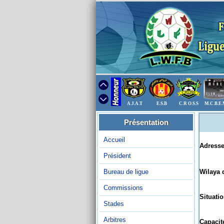
A.J.A.T
E.S.B
C.R O.S.S
M.C.B.E
Présentation
Accueil
Adresse
Président
Bureau de ligue
Wilaya d
Commissions
Situatio
Stades
Arbitres
Capacité