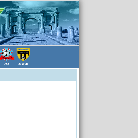
JSS
S1200B