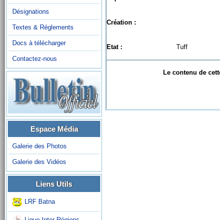
Désignations
Création :
Textes & Réglements
Docs à télécharger
Etat :
Tuff
Contactez-nous
Le contenu de cett
Espace Média
Galerie des Photos
Galerie des Vidéos
Liens Utils
LRF Batna
Ligue Inter-Régions