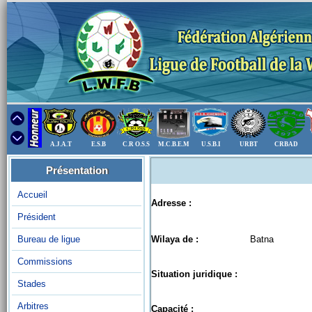
A.J.A.T
E.S.B
C.R O.S.S
M.C.B.E.M
U.S.B.I
URBT
CRBAD
Présentation
Accueil
Adresse :
Président
Bureau de ligue
Wilaya de :
Batna
Commissions
Situation juridique :
Stades
Arbitres
Capacité :