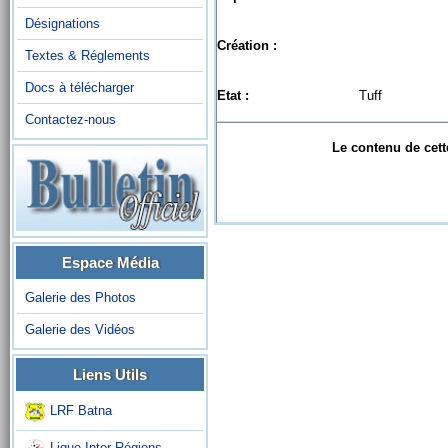
Désignations
Création :
Textes & Réglements
Docs à télécharger
Etat :
Tuff
Contactez-nous
Le contenu de cett
Espace Média
Galerie des Photos
Galerie des Vidéos
Liens Utils
LRF Batna
Ligue Inter-Régions