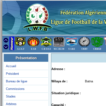
A.J.A.T
E.S.B
C.R O.S.S
M.C.B.E.M
U.S.B.I
URBT
CRBAD
Présentation
Accueil
Adresse :
Président
Bureau de ligue
Wilaya de :
Batna
Commissions
Situation juridique :
Stades
Arbitres
Capacité :