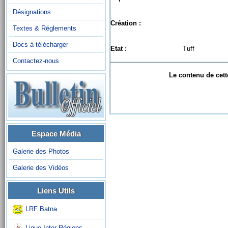
Désignations
Création :
Textes & Réglements
Docs à télécharger
Etat :
Tuff
Contactez-nous
Le contenu de cett
Espace Média
Galerie des Photos
Galerie des Vidéos
Liens Utils
LRF Batna
Ligue Inter-Régions