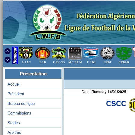
A.J.A.T
E.S.B
C.R O.S.S
M.C.B.E.M
U.S.B.I
URBT
CRBAD
Présentation
Accueil
Date :
Tuesday 14/01/2025
Président
CSCC
Bureau de ligue
Commissions
Stades
Arbitres