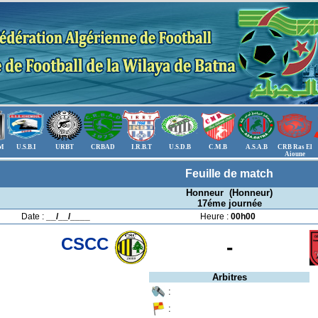
.M
U.S.B.I
URBT
CRBAD
I.R.B.T
U.S.D.B
C.M.B
A.S.A.B
CRB Ras El
Aioune
Feuille de match
Honneur (Honneur)
17éme journée
Date :
__/__/____
Heure :
00h00
CSCC
-
Arbitres
:
: