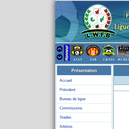
A.J.A.T
E.S.B
C.R O.S.S
M.C.B.E
Présentation
Accueil
Président
Bureau de ligue
Commissions
Stades
Arbitres