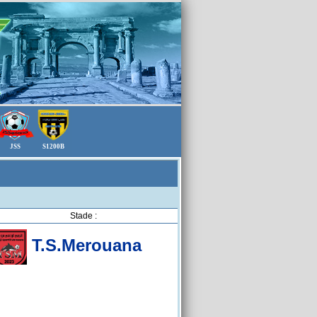
JSS
S1200B
Stade :
T.S.Merouana