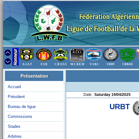
A.J.A.T
E.S.B
C.R O.S.S
M.C.B.E.M
U.S.B.I
URBT
CRBAD
Présentation
Accueil
Date :
Saturday 19/04/2025
Président
URBT
Bureau de ligue
Commissions
Stades
Arbitres