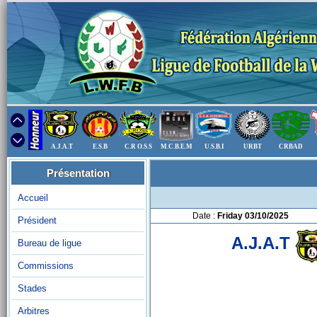
A.J.A.T
E.S.B
C.R O.S.S
M.C.B.E.M
U.S.B.I
URBT
CRBAD
Présentation
Accueil
Date :
Friday 03/10/2025
Président
A.J.A.T
Bureau de ligue
Commissions
Stades
Arbitres