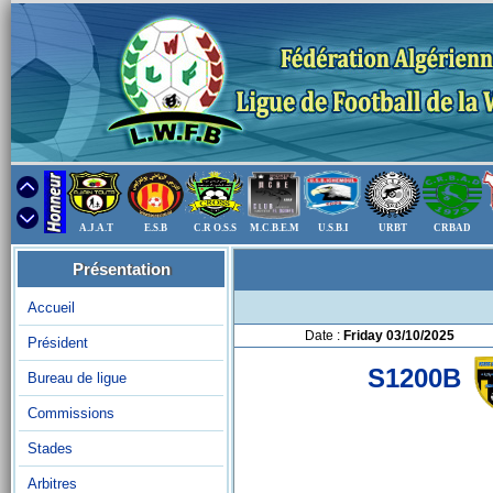
A.J.A.T
E.S.B
C.R O.S.S
M.C.B.E.M
U.S.B.I
URBT
CRBAD
Présentation
Accueil
Date :
Friday 03/10/2025
Président
S1200B
Bureau de ligue
Commissions
Stades
Arbitres