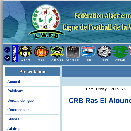
A.J.A.T
E.S.B
C.R O.S.S
M.C.B.E.M
U.S.B.I
URBT
CRBAD
Présentation
Accueil
Date :
Friday 03/10/2025
Président
CRB Ras El Aioun
Bureau de ligue
Commissions
Stades
Arbitres