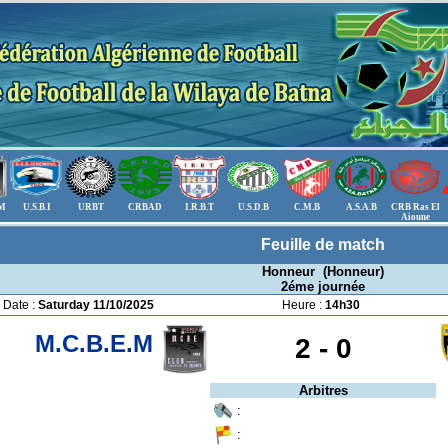
.M
U.S.B.I
URBT
CRBAD
I.R.B.T
U.S.D.B
C.M.B
A.S.A.B
CRB Ras El
Aioune
Feuille de match
Honneur (Honneur)
2éme journée
Date :
Saturday 11/10/2025
Heure :
14h30
M.C.B.E.M
2 -
0
Arbitres
:
: