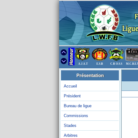
A.J.A.T
E.S.B
C.R O.S.S
M.C.B.E
Présentation
Accueil
Président
Bureau de ligue
Commissions
Stades
Arbitres