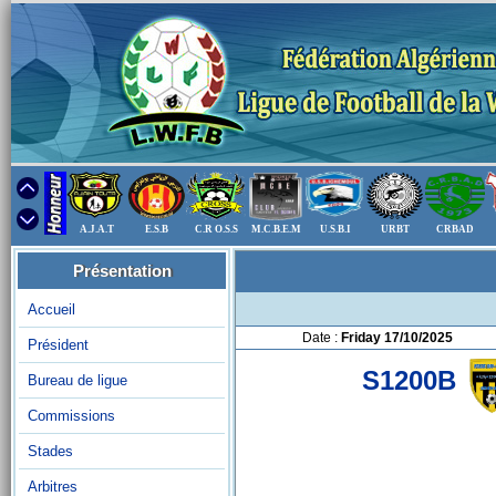
A.J.A.T
E.S.B
C.R O.S.S
M.C.B.E.M
U.S.B.I
URBT
CRBAD
Présentation
Accueil
Date :
Friday 17/10/2025
Président
S1200B
Bureau de ligue
Commissions
Stades
Arbitres