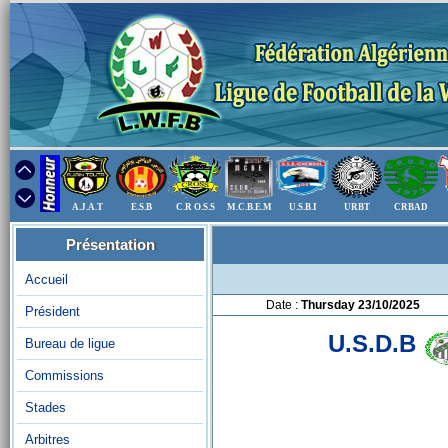
A.J.A.T
E.S.B
C.R O.S.S
M.C.B.E.M
U.S.B.I
URBT
CRBAD
Présentation
Accueil
Date :
Thursday 23/10/2025
Président
U.S.D.B
Bureau de ligue
Commissions
Stades
Arbitres