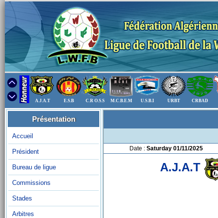
A.J.A.T
E.S.B
C.R O.S.S
M.C.B.E.M
U.S.B.I
URBT
CRBAD
Présentation
Accueil
Date :
Saturday 01/11/2025
Président
A.J.A.T
Bureau de ligue
Commissions
Stades
Arbitres