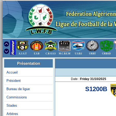
A.J.A.T
E.S.B
C.R O.S.S
M.C.B.E.M
U.S.B.I
URBT
CRBAD
Présentation
Accueil
Date :
Friday 31/10/2025
Président
S1200B
Bureau de ligue
Commissions
Stades
Arbitres