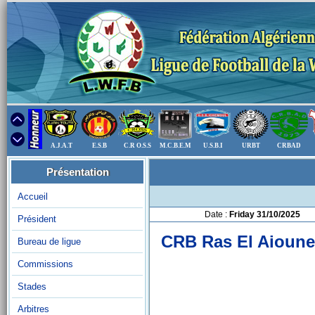
A.J.A.T
E.S.B
C.R O.S.S
M.C.B.E.M
U.S.B.I
URBT
CRBAD
Présentation
Accueil
Date :
Friday 31/10/2025
Président
CRB Ras El Aioun
Bureau de ligue
Commissions
Stades
Arbitres