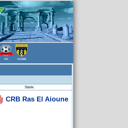
JSS
S1200B
Stade :
CRB Ras El Aioune