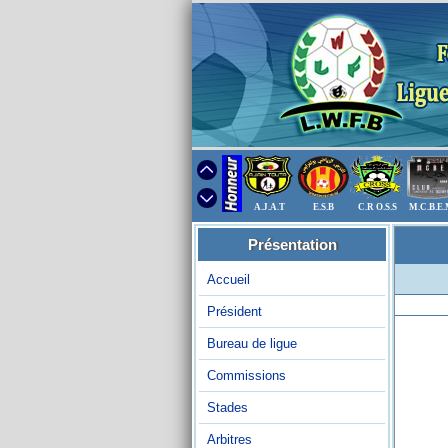
A.J.A.T
E.S.B
C.R O.S.S
M.C.B.E
Présentation
Accueil
Président
Bureau de ligue
Commissions
Stades
Arbitres