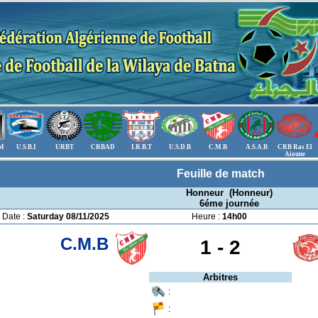
.M
U.S.B.I
URBT
CRBAD
I.R.B.T
U.S.D.B
C.M.B
A.S.A.B
CRB Ras El
Aioune
Feuille de match
Honneur (Honneur)
6éme journée
Date :
Saturday 08/11/2025
Heure :
14h00
C.M.B
1 -
2
Arbitres
:
: