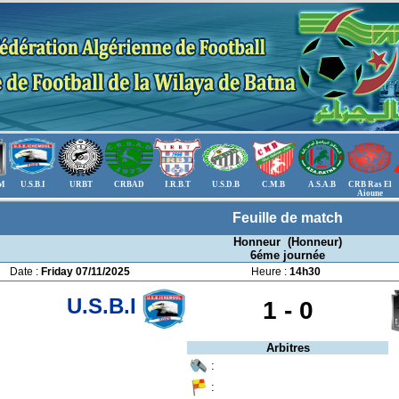
.M
U.S.B.I
URBT
CRBAD
I.R.B.T
U.S.D.B
C.M.B
A.S.A.B
CRB Ras El
Aioune
Feuille de match
Honneur (Honneur)
6éme journée
Date :
Friday 07/11/2025
Heure :
14h30
U.S.B.I
1 -
0
Arbitres
:
: