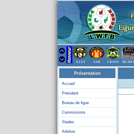
A.J.A.T
E.S.B
C.R O.S.S
M.C.B.E
Présentation
Accueil
Président
Bureau de ligue
Commissions
Stades
Arbitres