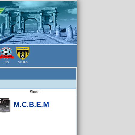
JSS
S1200B
Stade :
M.C.B.E.M