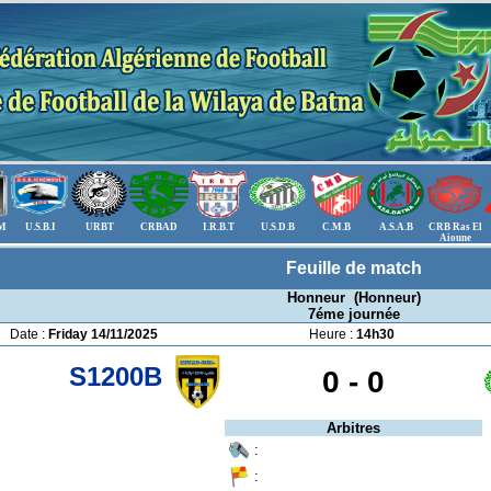
.M
U.S.B.I
URBT
CRBAD
I.R.B.T
U.S.D.B
C.M.B
A.S.A.B
CRB Ras El
Aioune
Feuille de match
Honneur (Honneur)
7éme journée
Date :
Friday 14/11/2025
Heure :
14h30
S1200B
0 -
0
Arbitres
:
: