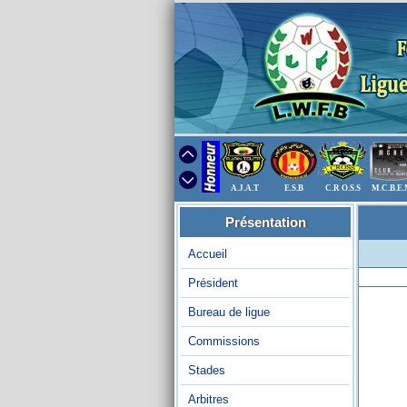
A.J.A.T
E.S.B
C.R O.S.S
M.C.B.E
Présentation
Accueil
Président
Bureau de ligue
Commissions
Stades
Arbitres