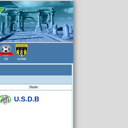
JSS
S1200B
Stade :
U.S.D.B