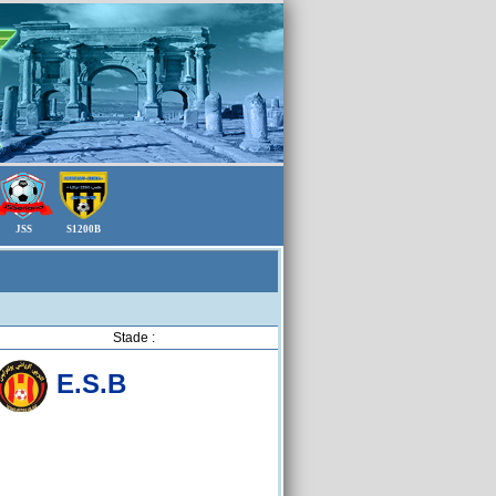
JSS
S1200B
Stade :
E.S.B