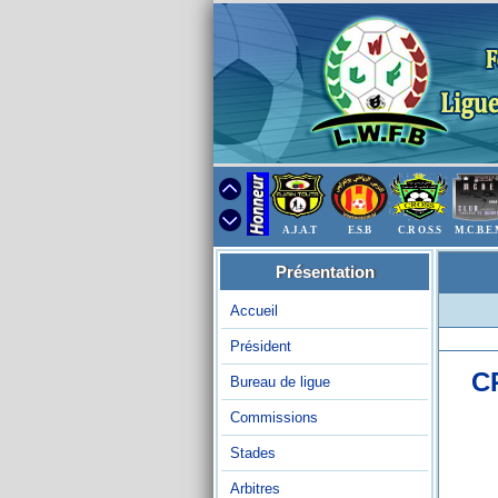
A.J.A.T
E.S.B
C.R O.S.S
M.C.B.E
Présentation
Accueil
Président
C
Bureau de ligue
Commissions
Stades
Arbitres