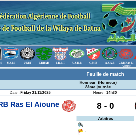
.M
U.S.B.I
URBT
CRBAD
I.R.B.T
U.S.D.B
C.M.B
A.S.A.B
CRB Ras El
Aioune
Feuille de match
Honneur (Honneur)
8éme journée
Date :
Friday 21/11/2025
Heure :
14h30
RB Ras El Aioune
8 -
0
Arbitres
:
: