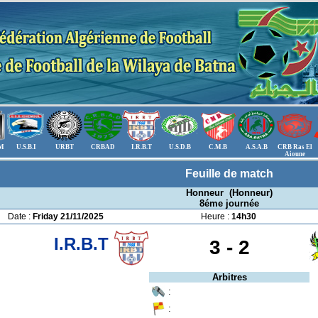
.M
U.S.B.I
URBT
CRBAD
I.R.B.T
U.S.D.B
C.M.B
A.S.A.B
CRB Ras El
Aioune
Feuille de match
Honneur (Honneur)
8éme journée
Date :
Friday 21/11/2025
Heure :
14h30
I.R.B.T
3 -
2
Arbitres
:
: