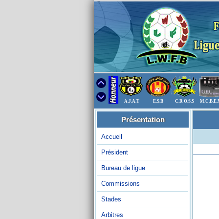
A.J.A.T
E.S.B
C.R O.S.S
M.C.B.E
Présentation
Accueil
Président
Bureau de ligue
Commissions
Stades
Arbitres