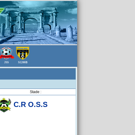
JSS
S1200B
Stade :
C.R O.S.S