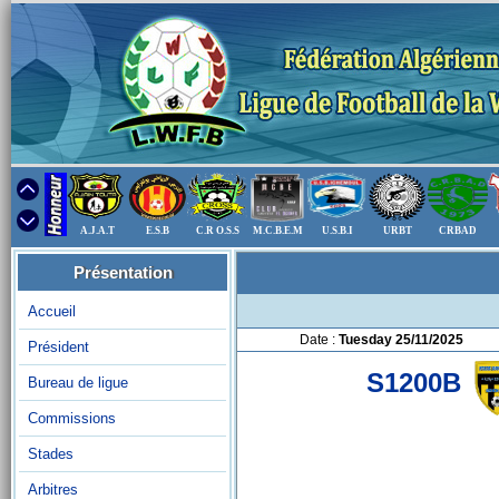
A.J.A.T
E.S.B
C.R O.S.S
M.C.B.E.M
U.S.B.I
URBT
CRBAD
Présentation
Accueil
Date :
Tuesday 25/11/2025
Président
S1200B
Bureau de ligue
Commissions
Stades
Arbitres