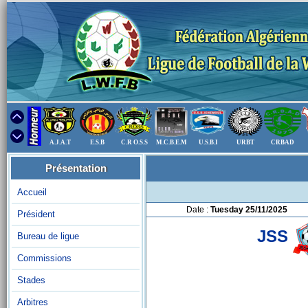
A.J.A.T
E.S.B
C.R O.S.S
M.C.B.E.M
U.S.B.I
URBT
CRBAD
Présentation
Accueil
Date :
Tuesday 25/11/2025
Président
JSS
Bureau de ligue
Commissions
Stades
Arbitres