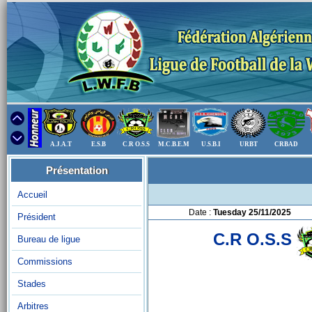
A.J.A.T
E.S.B
C.R O.S.S
M.C.B.E.M
U.S.B.I
URBT
CRBAD
Présentation
Accueil
Date :
Tuesday 25/11/2025
Président
C.R O.S.S
Bureau de ligue
Commissions
Stades
Arbitres