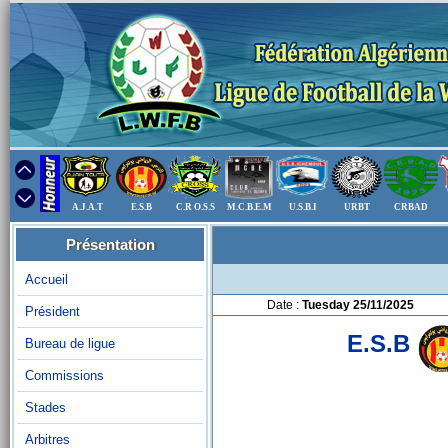
A.J.A.T
E.S.B
C.R O.S.S
M.C.B.E.M
U.S.B.I
URBT
CRBAD
Présentation
Accueil
Date :
Tuesday 25/11/2025
Président
E.S.B
Bureau de ligue
Commissions
Stades
Arbitres